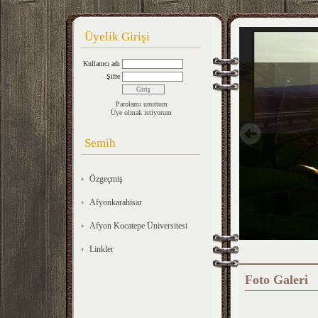
Üyelik Girişi
Kullanıcı adı
Şifre
Parolamı unuttum
Üye olmak istiyorum
Semih
Özgeçmiş
Afyonkarahisar
Afyon Kocatepe Üniversitesi
Linkler
Foto Galeri