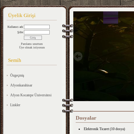
Üyelik Girişi
Kullanıcı adı
Şifre
Parolamı unuttum
Üye olmak istiyorum
Semih
Özgeçmiş
Afyonkarahisar
Afyon Kocatepe Üniversitesi
Linkler
Dosyalar
Elektronik Ticaret (10 dosya)